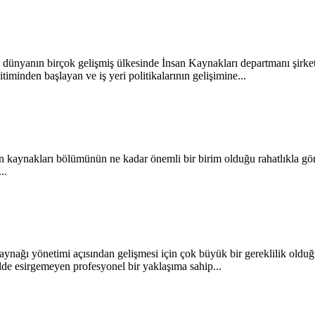
nyanın birçok gelişmiş ülkesinde İnsan Kaynakları departmanı şirket y
itiminden başlayan ve iş yeri politikalarının gelişimine...
n kaynakları bölümünün ne kadar önemli bir birim olduğu rahatlıkla g
..
kaynağı yönetimi açısından gelişmesi için çok büyük bir gereklilik ol
ilde esirgemeyen profesyonel bir yaklaşıma sahip...