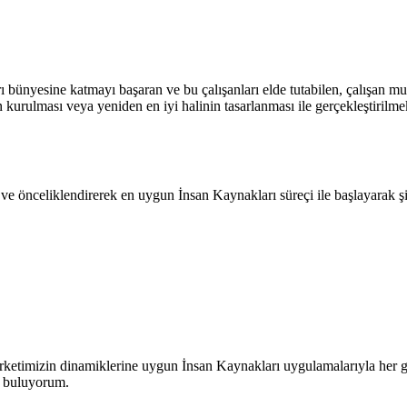
rı bünyesine katmayı başaran ve bu çalışanları elde tutabilen, çalışan m
kurulması veya yeniden en iyi halinin tasarlanması ile gerçekleştirilmek
 önceliklendirerek en uygun İnsan Kaynakları süreçi ile başlayarak şirk
irketimizin dinamiklerine uygun İnsan Kaynakları uygulamalarıyla her g
li buluyorum.