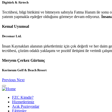
Digitürk & Airtech
Tecrübesi, bilgi birikimi ve bitmeyen sabrıyla Fatma Hanım ile sonu o
yatırım yapmakla eşdeğer olduğunu görmeye devam ediyoruz.
İnsana
Kemal Uyumsal
Decomar Ltd.
İnsan Kaynakları alanının şirketlerimiz için çok değerli ve her daim
tecrübesi, çözüm odaklı yaklaşımı ve pozitif iletişimi ile verimli çalı
Meryem Çerkez Gürtunç
Korineum Golf & Beach Resort
Previous
Next
FZC Kimdir?
Hizmetlerimiz
Main
Açık Pozisyonlar
navigation
Eğitimler