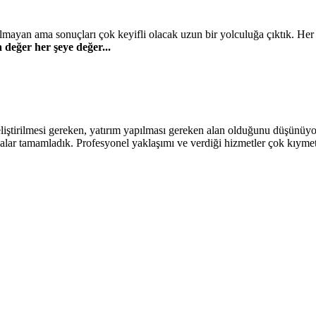
lmayan ama sonuçları çok keyifli olacak uzun bir yolculuğa çıktık. Her
 değer her şeye değer...
 geliştirilmesi gereken, yatırım yapılması gereken alan olduğunu düşü
şmalar tamamladık. Profesyonel yaklaşımı ve verdiği hizmetler çok kıymet