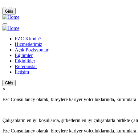
Skip
to
Giriş
main
content
FZC Kimdir?
Hizmetlerimiz
Main
Açık Pozisyonlar
navigation
Eğitimler
Etkinlikler
Referanslar
İletişim
Giriş
×
Fzc Consultancy olarak, bireylere kariyer yolculuklarında, kurumlar
Çalışanların en iyi koşullarda, şirketlerin en iyi çalışanlarla birlikte 
Fzc Consultancy olarak, bireylere kariyer yolculuklarında, kurumlar