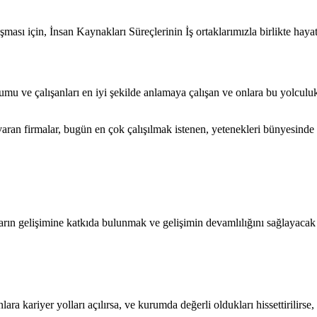
çalışması için, İnsan Kaynakları Süreçlerinin İş ortaklarımızla birlikte hay
umu ve çalışanları en iyi şekilde anlamaya çalışan ve onlara bu yolculu
aran firmalar, bugün en çok çalışılmak istenen, yetenekleri bünyesinde ç
ın gelişimine katkıda bulunmak ve gelişimin devamlılığını sağlayacak s
nlara kariyer yolları açılırsa, ve kurumda değerli oldukları hissettirilir